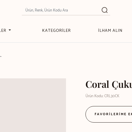
LER
KATEGORİLER
İLHAM ALIN
*
Coral Çuku
Ürün Kodu: CRL30CK
FAVORİLERİME 