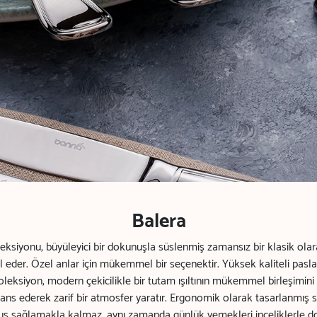
Balera
eksiyonu, büyüleyici bir dokunuşla süslenmiş zamansız bir klasik olar
il eder. Özel anlar için mükemmel bir seçenektir. Yüksek kaliteli pas
oleksiyon, modern çekicilikle bir tutam ışıltının mükemmel birleşimini
 dans ederek zarif bir atmosfer yaratır. Ergonomik olarak tasarlanmış s
tuş sağlamakla kalmaz, aynı zamanda günlük yemekleri inceliklerle dol