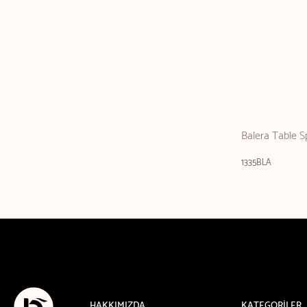
Balera Table 
1335BLA
HAKKIMIZDA
KATEGORİLER