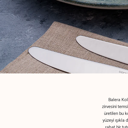
Balera Kol
zirvesini tems
üretilen bu k
yüzeyi ışıkla
rahat bir tu