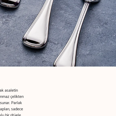
ak asaletin
lanmaz çelikten
 sunar. Parlak
apları, sadece
u bir ritüele