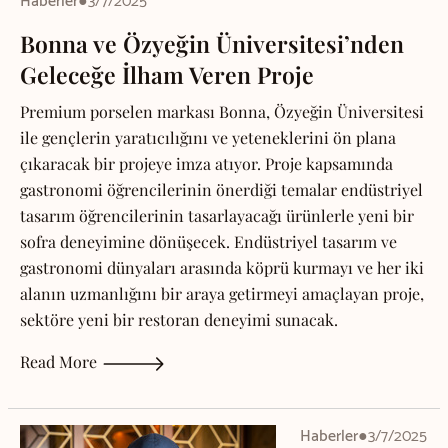
Haberler
●
3/7/2025
Bonna ve Özyeğin Üniversitesi’nden
Geleceğe İlham Veren Proje
Premium porselen markası Bonna, Özyeğin Üniversitesi
ile gençlerin yaratıcılığını ve yeteneklerini ön plana
çıkaracak bir projeye imza atıyor. Proje kapsamında
gastronomi öğrencilerinin önerdiği temalar endüstriyel
tasarım öğrencilerinin tasarlayacağı ürünlerle yeni bir
sofra deneyimine dönüşecek. Endüstriyel tasarım ve
gastronomi dünyaları arasında köprü kurmayı ve her iki
alanın uzmanlığını bir araya getirmeyi amaçlayan proje,
sektöre yeni bir restoran deneyimi sunacak.
Read More
Haberler
●
3/7/2025