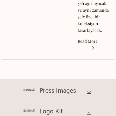
şefi ağırlayacak
ve aynı zamanda
şefe özel bir
koleksiyon
tasarlayacak.
Read More
Press Images
BONNA©
Logo Kit
BONNA©