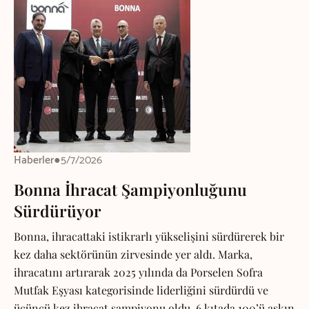
Haberler
●
5/7/2026
Bonna İhracat Şampiyonluğunu
Sürdürüyor
Bonna, ihracattaki istikrarlı yükselişini sürdürerek bir
kez daha sektörünün zirvesinde yer aldı. Marka,
ihracatını artırarak 2025 yılında da Porselen Sofra
Mutfak Eşyası kategorisinde liderliğini sürdürdü ve
üçüncü kez ihracat şampiyonu oldu. 6 kıtada 100’ü aşkın