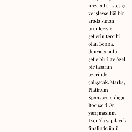
imza attı. Estetiği
ve işlevselliği bir
arada sunan
ürünleriyle
şeflerin tercihi
olan Bonna,
dünyaca ünlü
şefle birlikte özel
bir tasarım
üzerinde
çalışacak. Marka,
Platinum
Sponsoru olduğu
Bocuse d’Or
yarışmasının
Lyon’da yapılacak
finalinde ünlü