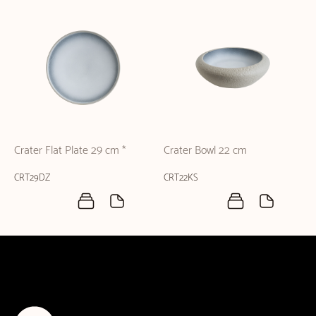
Crater Flat Plate 29 cm *
Crater Bowl 22 cm
CRT29DZ
CRT22KS