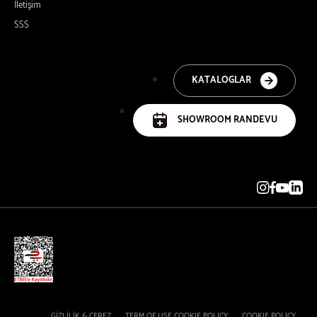
İletişim
SSS
KATALOGLAR
SHOWROOM RANDEVU
GİZLİLİK & ÇEREZ
TERM OF USE COOKIE POLICY
COOKIE POLICY