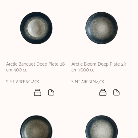
Arctic Banquet Deep Plate 28
Arctic Bloom Deep Plate 23
cm 400 cc
cm 1000 cc
S-MT-ARCBNC28CK
S-MT-ARCBLM23CK