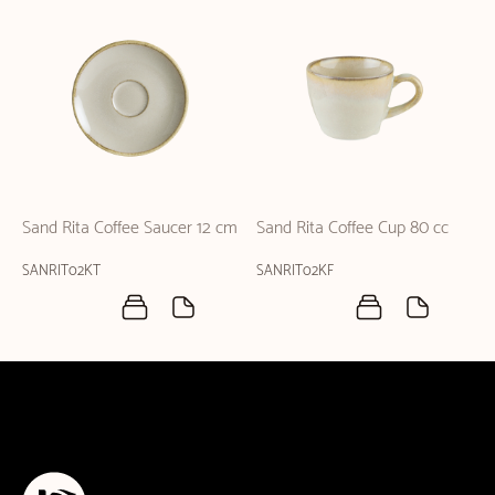
Sand Rita Coffee Saucer 12 cm
Sand Rita Coffee Cup 80 cc
SANRIT02KT
SANRIT02KF