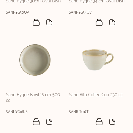
Sand Hygge 30cm Oval Dish
Sand Hygge 34 cm Oval Dish
SANHYG30OV
SANHYG34OV
Sand Hygge Bowl 16 cm 500
Sand Rita Coffee Cup 230 cc
cc
SANHYG16KS
SANRIT01CF