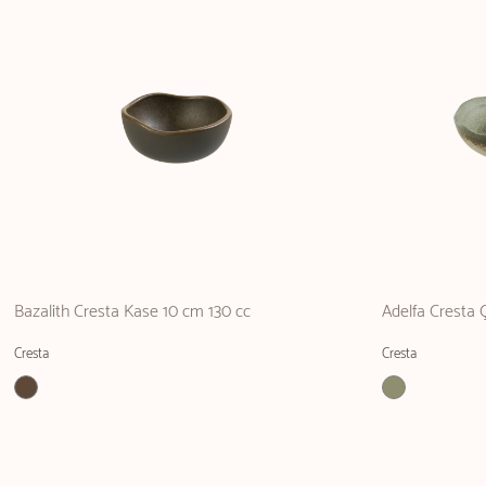
Bazalith Cresta Kase 10 cm 130 cc
Adelfa Cresta
Cresta
Cresta