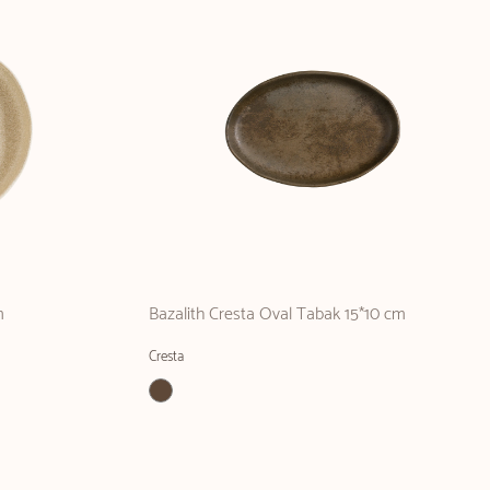
m
Bazalith Cresta Oval Tabak 15*10 cm
Cresta