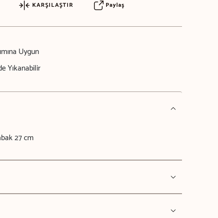
KARŞILAŞTIR
Paylaş
nımına Uygun
e Yıkanabilir
abak 27 cm