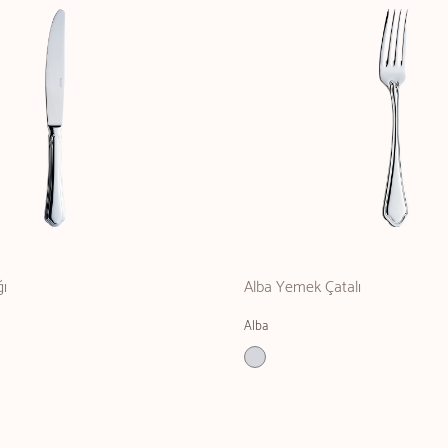
ğı
Alba Yemek Çatalı
Alba