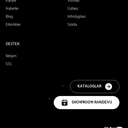
Kariyer
Vitrified
Haberler
Cutlery
Blog
Infinityglass
Etkinlikler
Solida
DESTEK
İletişim
SSS
KATALOGLAR
SHOWROOM RANDEVU