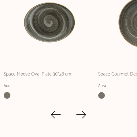
Space Moove Oval Plate 36*28 cm
Space Gourmet Dee
Aura
Aura