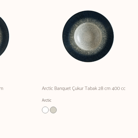
cm
Arctic Banquet Çukur Tabak 28 cm 400 cc
Arctic