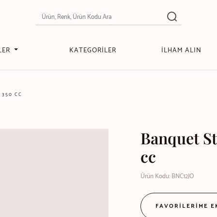
LER
KATEGORİLER
İLHAM ALIN
 350 CC
Banquet St
cc
Ürün Kodu: BNC12JO
FAVORİLERİME 