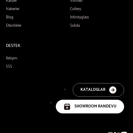
Kariyer
Vitrified
Haberler
Cutlery
Blog
Infinityglass
Etkinlikler
Solida
DESTEK
İletişim
SSS
KATALOGLAR
SHOWROOM RANDEVU