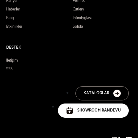
Kariyer
Vitrified
Haberler
Cutlery
Blog
Infinityglass
Etkinlikler
Solida
DESTEK
İletişim
SSS
KATALOGLAR
SHOWROOM RANDEVU