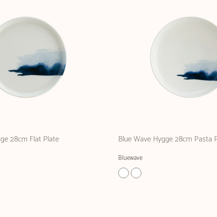
ge 28cm Flat Plate
Blue Wave Hygge 28cm Pasta P
Bluewave