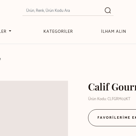
LER
KATEGORİLER
İLHAM ALIN
M
Calif Gour
Ürün Kodu: CLFGRM02KT
FAVORİLERİME 