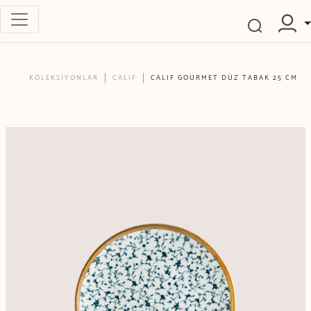
KOLEKSİYONLAR
CALIF
CALIF GOURMET DÜZ TABAK 25 CM