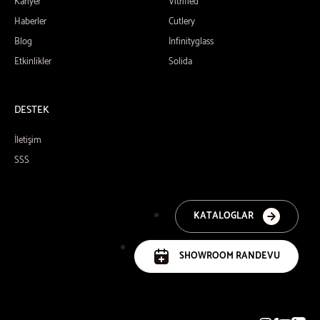
Kariyer
Vitrified
Haberler
Cutlery
Blog
Infinityglass
Etkinlikler
Solida
DESTEK
İletişim
SSS
KATALOGLAR
SHOWROOM RANDEVU