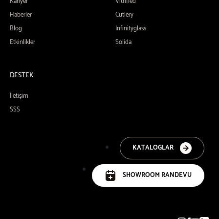
Kariyer
Vitrified
Haberler
Cutlery
Blog
Infinityglass
Etkinlikler
Solida
DESTEK
İletişim
SSS
KATALOGLAR
SHOWROOM RANDEVU