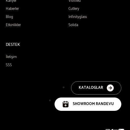
Kariyer
Vitrified
Haberler
Cutlery
Blog
Infinityglass
Etkinlikler
Solida
DESTEK
İletişim
SSS
KATALOGLAR
SHOWROOM RANDEVU