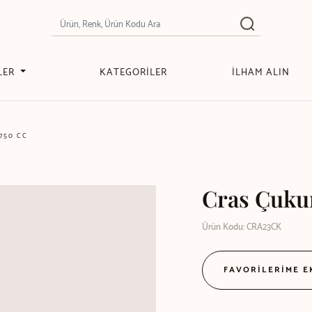
LER
KATEGORİLER
İLHAM ALIN
750 CC
Cras Çukur
Ürün Kodu: CRA23CK
FAVORİLERİME 