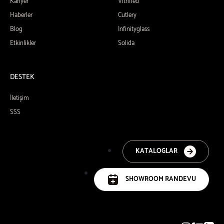
Kariyer
Vitrified
Haberler
Cutlery
Blog
Infinityglass
Etkinlikler
Solida
DESTEK
İletişim
SSS
KATALOGLAR
SHOWROOM RANDEVU