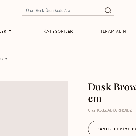
LER
KATEGORİLER
İLHAM ALIN
5 CM
Dusk Brow
cm
Ürün Kodu: ADKGRM25DZ
FAVORİLERİME 