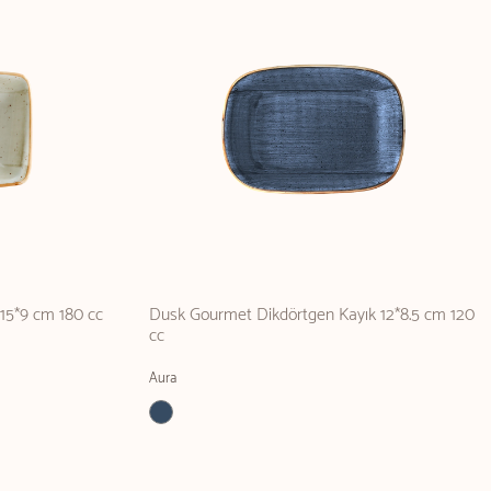
15*9 cm 180 cc
Dusk Gourmet Dikdörtgen Kayık 12*8.5 cm 120
cc
Aura