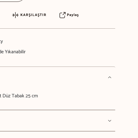
KARŞILAŞTIR
Paylaş
ty
e Yıkanabilir
t Düz Tabak 25 cm