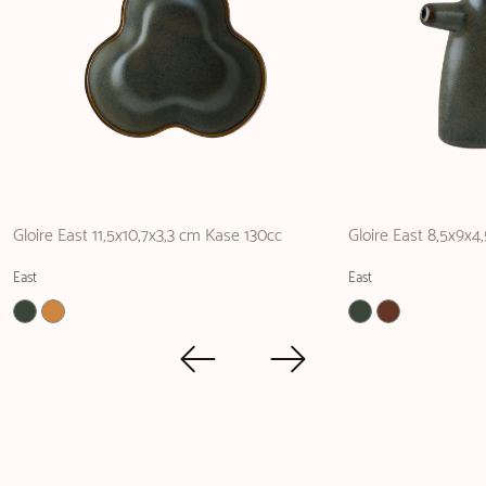
Gloire East 11,5x10,7x3,3 cm Kase 130cc
Gloire East 8,5x9x4
East
East