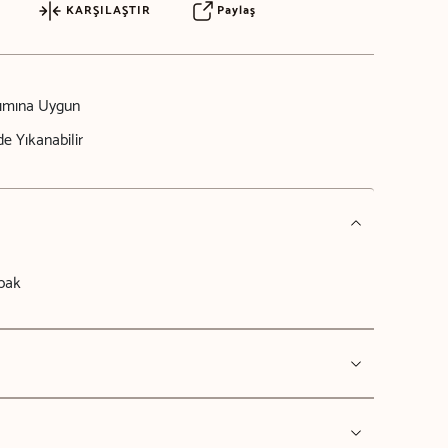
KARŞILAŞTIR
Paylaş
nımına Uygun
e Yıkanabilir
bak