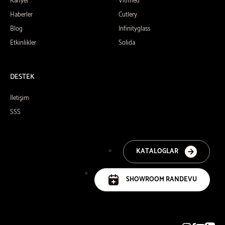
Kariyer
Vitrified
Haberler
Cutlery
Blog
Infinityglass
Etkinlikler
Solida
DESTEK
İletişim
SSS
KATALOGLAR
SHOWROOM RANDEVU