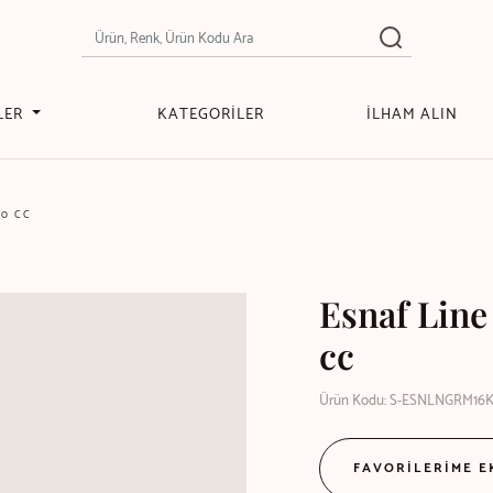
LER
KATEGORİLER
İLHAM ALIN
00 CC
Esnaf Lin
cc
Ürün Kodu: S-ESNLNGRM16
FAVORİLERİME 