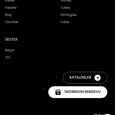
Kariyer
Vitrified
Haberler
Cutlery
Blog
Infinityglass
Etkinlikler
Solida
DESTEK
İletişim
SSS
KATALOGLAR
SHOWROOM RANDEVU