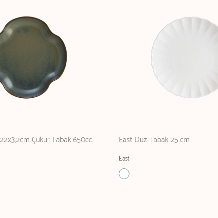
2x22x3,2cm Çukur Tabak 650cc
East Düz Tabak 25 cm
East