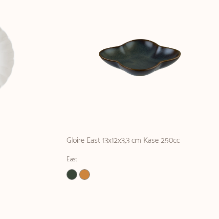
Gloire East 13x12x3,3 cm Kase 250cc
East