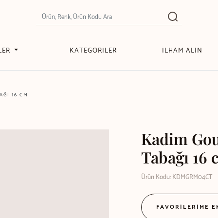
LER
KATEGORİLER
İLHAM ALIN
ĞI 16 CM
Kadim Gou
Tabağı 16 
Ürün Kodu: KDMGRM04CT
FAVORİLERİME 