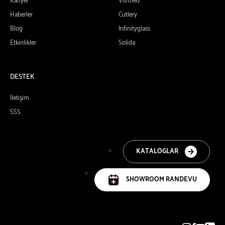
Kariyer
Vitrified
Haberler
Cutlery
Blog
Infinityglass
Etkinlikler
Solida
DESTEK
İletişim
SSS
KATALOGLAR
SHOWROOM RANDEVU