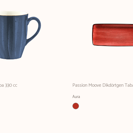
pa 330 cc
Passion Moove Dikdörtgen Tab
Aura