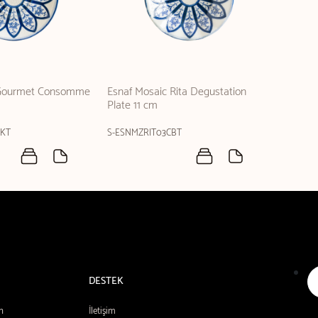
 Gourmet Consomme
Esnaf Mosaic Rita Degustation
Plate 11 cm
KKT
S-ESNMZRIT03CBT
DESTEK
n
İletişim