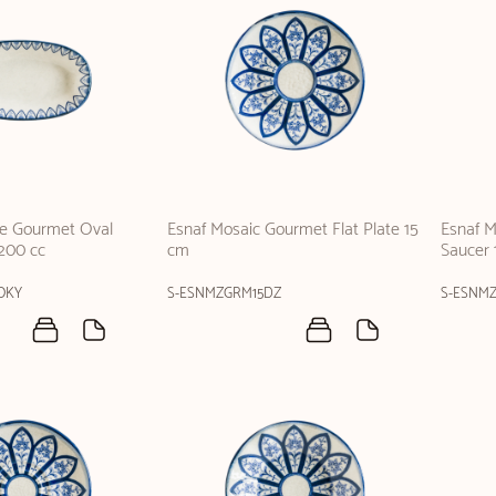
te Gourmet Oval
Esnaf Mosaic Gourmet Flat Plate 15
Esnaf M
 200 cc
cm
Saucer 
OKY
S-ESNMZGRM15DZ
S-ESNM