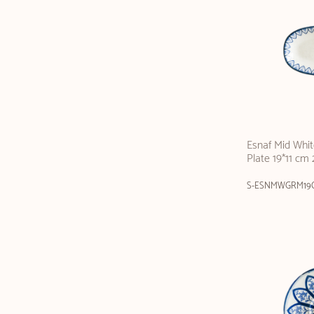
Esnaf Mid Whi
Plate 19*11 cm
S-ESNMWGRM19