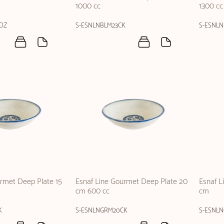
1000 cc
1300 cc
DZ
S-ESNLNBLM23CK
S-ESNLN
urmet Deep Plate 15
Esnaf Line Gourmet Deep Plate 20
Esnaf L
cm 600 cc
cm
K
S-ESNLNGRM20CK
S-ESNL