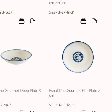
cm 220 cc
BLM25CK
S-ESNLNGRM13CK
ine Gourmet Deep Plate 9
Esnaf Line Gourmet Flat Plate 21
cm
NGRM9CK
S-ESNLNGRM21DZ