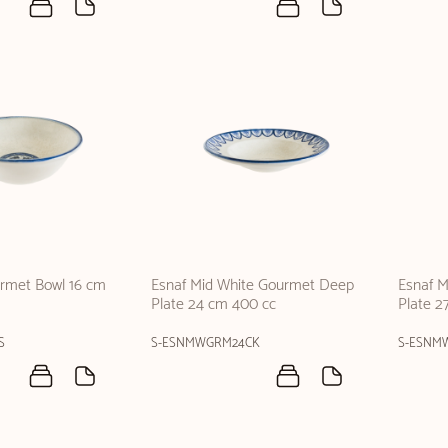
urmet Bowl 16 cm
Esnaf Mid White Gourmet Deep
Esnaf 
Plate 24 cm 400 cc
Plate 2
S
S-ESNMWGRM24CK
S-ESNM