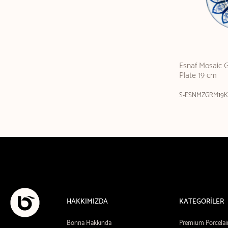
Esnaf Mosaic
Plate 19 cm
S-ESNMZGRM19
HAKKIMIZDA
KATEGORİLER
Bonna Hakkında
Premium Porcelai