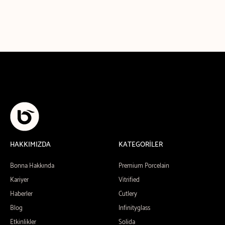
HAKKIMIZDA
KATEGORİLER
Bonna Hakkında
Premium Porcelain
Kariyer
Vitrified
Haberler
Cutlery
Blog
Infinityglass
Etkinlikler
Solida