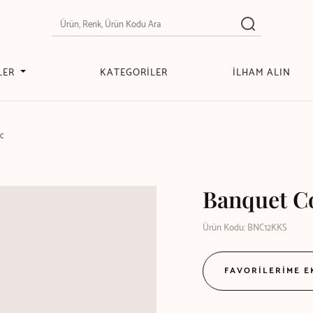
LER
KATEGORİLER
İLHAM ALIN
CC
Banquet C
Ürün Kodu: BNC12KKS
FAVORİLERİME 