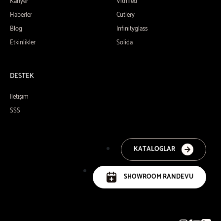
Kariyer
Vitrified
Haberler
Cutlery
Blog
Infinityglass
Etkinlikler
Solida
DESTEK
İletişim
SSS
KATALOGLAR
SHOWROOM RANDEVU