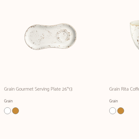
Grain Gourmet Serving Plate 26*13
Grain Rita Cof
Grain
Grain