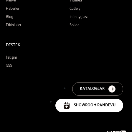
Kariyer
Vitrified
Haberler
Cutlery
Blog
Infinityglass
Etkinlikler
Solida
DESTEK
İletişim
SSS
KATALOGLAR
SHOWROOM RANDEVU