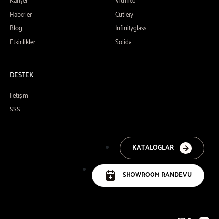
Kariyer
Vitrified
Haberler
Cutlery
Blog
Infinityglass
Etkinlikler
Solida
DESTEK
İletişim
SSS
KATALOGLAR
SHOWROOM RANDEVU