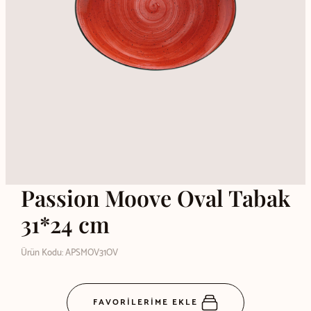
Passion Moove Oval Tabak
31*24 cm
Ürün Kodu: APSMOV31OV
FAVORİLERİME EKLE