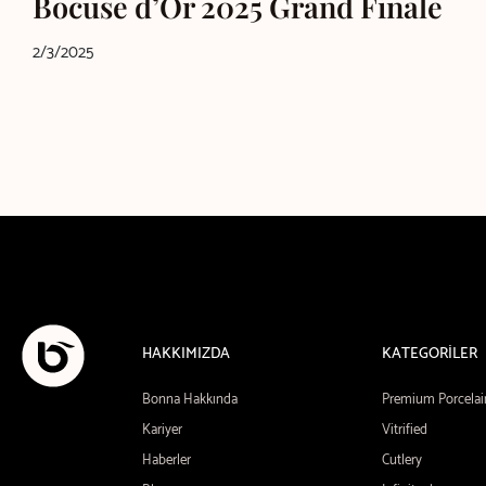
Bocuse d’Or 2025 Grand Finale
2/3/2025
HAKKIMIZDA
KATEGORİLER
Bonna Hakkında
Premium Porcelai
Kariyer
Vitrified
Haberler
Cutlery